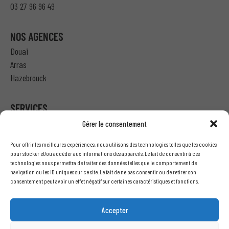
03 27 96 96 49
NOS AGENCES
Douai
Arras
Hazebrouck
SERVICES
Gérer le consentement
Particulier – Ma demande de devis
Pour offrir les meilleures expériences, nous utilisons des technologies telles que les cookies
Professionnel – J’ai besoin d’un devis
pour stocker et/ou accéder aux informations des appareils. Le fait de consentir à ces
technologies nous permettra de traiter des données telles que le comportement de
Nous écrire
navigation ou les ID uniques sur ce site. Le fait de ne pas consentir ou de retirer son
Recrutement
consentement peut avoir un effet négatif sur certaines caractéristiques et fonctions.
INFORMATIONS LÉGALES
Accepter
Mentions légales