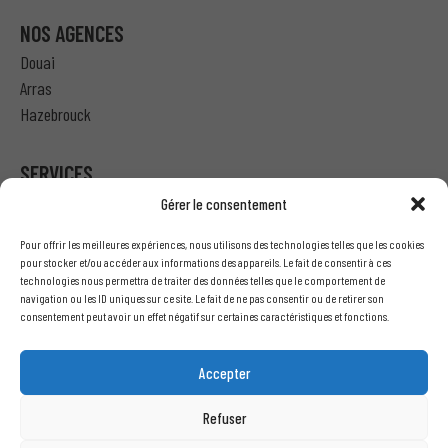
NOS AGENCES
Douai
Arras
Hazebrouck
SERVICES
Gérer le consentement
Particulier – Ma demande de devis
Pour offrir les meilleures expériences, nous utilisons des technologies telles que les cookies
Professionnel – J’ai besoin d’un devis
pour stocker et/ou accéder aux informations des appareils. Le fait de consentir à ces
technologies nous permettra de traiter des données telles que le comportement de
Nous écrire
navigation ou les ID uniques sur ce site. Le fait de ne pas consentir ou de retirer son
Recrutement
consentement peut avoir un effet négatif sur certaines caractéristiques et fonctions.
INFORMATIONS LÉGALES
Accepter
Mentions légales
Refuser
Conditions générales de vente