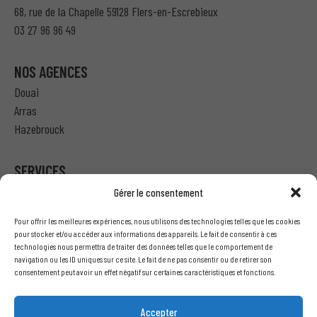
68, rue de la Chapelle 59128 Flers-en-Escrebieux
03 27 96 96 49
NOS AGENCES
Douai
Arras
Hazebrouck
SERVICES
Gérer le consentement
Particulier – Ma demande de devis
Pour offrir les meilleures expériences, nous utilisons des technologies telles que les cookies
Professionnel – J’ai besoin d’un devis
pour stocker et/ou accéder aux informations des appareils. Le fait de consentir à ces
technologies nous permettra de traiter des données telles que le comportement de
Nous écrire
navigation ou les ID uniques sur ce site. Le fait de ne pas consentir ou de retirer son
Recrutement
consentement peut avoir un effet négatif sur certaines caractéristiques et fonctions.
INFORMATIONS LÉGALES
Accepter