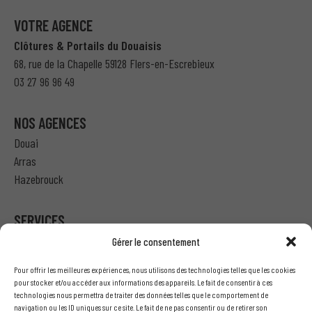
VOTRE AGENCE
Clôtures & Portails du Douaisis
68, rue de la Chapelle 59128 Flers-en-Escrebieux
03 27 96 96 49
NOS AGENCES
Douai
Arras
Hazebrouck
SERVICES
Gérer le consentement
Particulier – Ma demande de devis
Pour offrir les meilleures expériences, nous utilisons des technologies telles que les cookies
Professionnel – J’ai besoin d’un devis
pour stocker et/ou accéder aux informations des appareils. Le fait de consentir à ces
technologies nous permettra de traiter des données telles que le comportement de
Nous écrire
navigation ou les ID uniques sur ce site. Le fait de ne pas consentir ou de retirer son