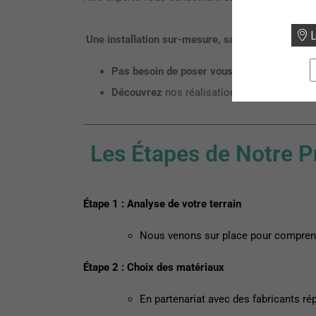
L
Une installation sur-mesure, sans tracas
Pas besoin de poser vous-même !
Nous nous
Découvrez
nos réalisations dans notre
cat
Les Étapes de Notre Pr
Étape 1 : Analyse de votre terrain
Nous venons sur place pour comprendr
Étape 2 : Choix des matériaux
En partenariat avec des fabricants 