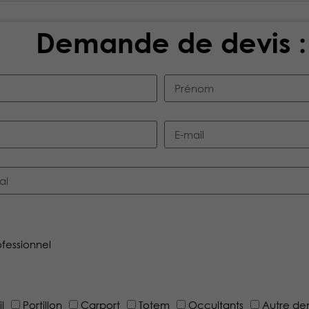
Demande de devis :
ofessionnel
il
Portillon
Carport
Totem
Occultants
Autre d