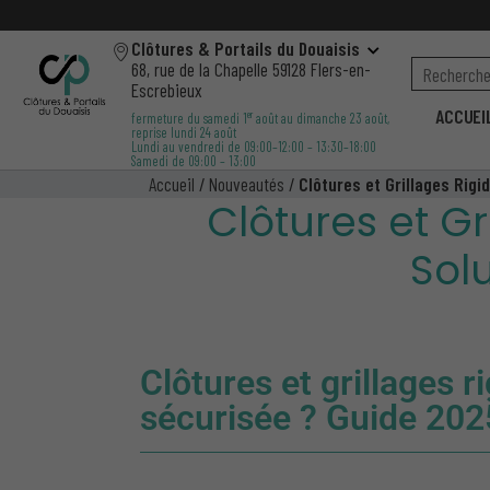
Clôtures & Portails du Douaisis
68, rue de la Chapelle 59128 Flers-en-
Escrebieux
ACCUEI
er
fermeture du samedi 1
août au dimanche 23 août,
reprise lundi 24 août
Lundi au vendredi de 09:00–12:00 – 13:30–18:00
Samedi de 09:00 – 13:00
Accueil
/
Nouveautés
/
Clôtures et Grillages Rigi
Clôtures et Gr
Sol
Clôtures et grillages r
sécurisée ? Guide 202