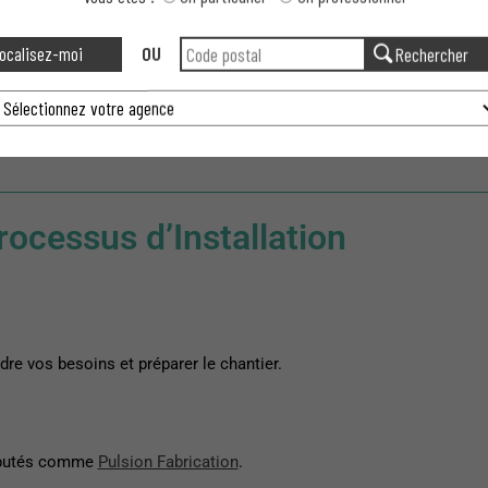
ocalisez-moi
OU
Rechercher
 occupons de tout, de l’étude du terrain à la pose finale.
alogue
.
ocessus d’Installation
e vos besoins et préparer le chantier.
réputés comme
Pulsion Fabrication
.