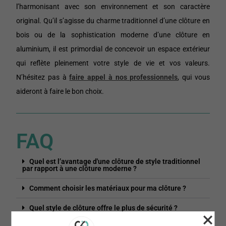
l’harmonisant avec son environnement et son caractère
original. Qu’il s’agisse du charme traditionnel d’une clôture en
bois ou de la sophistication moderne d’une clôture en
aluminium, il est primordial de concevoir un espace extérieur
qui reflète pleinement votre style de vie et vos valeurs.
N’hésitez pas à
faire appel à nos professionnels
, qui vous
aideront à faire le bon choix.
FAQ
Quel est l’avantage d'une clôture de style traditionnel
par rapport à une clôture moderne ?
Comment choisir les matériaux pour ma clôture ?
Quel style de clôture offre le plus de sécurité ?