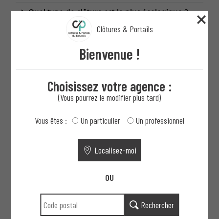
Quel type de clôture est le plus écologique ?
Clôtures & Portails
Quelle clôture est la plus simple à poser soi-
même ?
Bienvenue !
Puis-je combiner bois et béton pour ma
clôture ?
Choisissez votre agence :
(Vous pourrez le modifier plus tard)
Vous êtes :
Un particulier
Un professionnel
Demande de devis :
Localisez-moi
OU
Rechercher