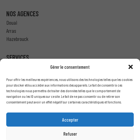
NOS AGENCES
Douai
Arras
Hazebrouck
SERVICES
Gérer le consentement
Particulier – Ma demande de devis
Pour offrir les meilleures expériences, nous utilisons des technologies telles que les cookies
Professionnel – J’ai besoin d’un devis
pour stocker et/ou accéder aux informations des appareils. Le fait de consentir à ces
technologies nous permettra de traiter des données telles que le comportement de
Nous écrire
navigation ou les ID uniques sur ce site. Le fait de ne pas consentir ou de retirer son
Recrutement
consentement peut avoir un effet négatif sur certaines caractéristiques et fonctions.
INFORMATIONS LÉGALES
Accepter
Mentions légales
Refuser
Conditions générales de vente