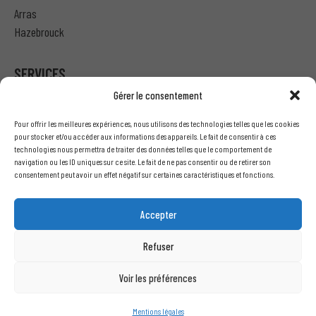
Arras
Hazebrouck
SERVICES
Gérer le consentement
Particulier – Ma demande de devis
Pour offrir les meilleures expériences, nous utilisons des technologies telles que les cookies
Professionnel – J’ai besoin d’un devis
pour stocker et/ou accéder aux informations des appareils. Le fait de consentir à ces
technologies nous permettra de traiter des données telles que le comportement de
Nous écrire
navigation ou les ID uniques sur ce site. Le fait de ne pas consentir ou de retirer son
Recrutement
consentement peut avoir un effet négatif sur certaines caractéristiques et fonctions.
INFORMATIONS LÉGALES
Accepter
Mentions légales
Refuser
Conditions générales de vente
Politique de confidentialité
Voir les préférences
Copyright © 2021 Clôtures & Portails - Tous droits réservés.
Mentions légales