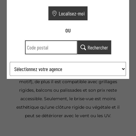
Localisez-moi
OU
Brise-vue : la solution occultante modulable
Rechercher
Le brise-vue est une option efficace pour protéger
son intimité rapidement, notamment en milieu
urbain ou sur balcon. Il permet une occultation
immédiate et personnalisable (densité, couleur,
motif), de plus il est compatible avec grillages
rigides, balcons ou palissades et son prix reste
accessible. Seulement, le brise-vue est moins
esthétique qu’une clôture rigide ou végétale et il
peut se détériorer avec le vent ou les UV.