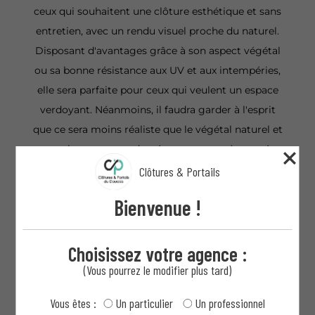
ceux qui souhaitent une clôture esthétique et sans
entretien, avec un rendu visuel proche du naturel.
Disposant d'avantages grâce à son aspect végétal
ou sa bonne résistance aux UV et aux intempéries,
elle sera parfaite pour ceux qui veulent un espace
verdoyant. Néanmoins, il faudra garder à l'esprit
que ce sera moins réaliste que le végétal naturel et
que cela reste non adaptée aux zones très ventées
sans support rigide.
Clôtures & Portails
Bienvenue !
Choisissez votre agence :
(Vous pourrez le modifier plus tard)
Vous êtes :
Un particulier
Un professionnel